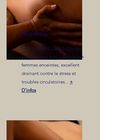
Maternité
Les massages
Lomi Lomi
et
Ayurvédique
sont adaptés aux
femmes enceintes, excellent
drainant contre le stress et
troubles circulatoires...
+
D'infos