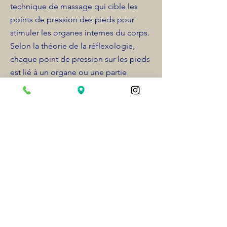
technique de massage qui cible les
points de pression des pieds pour
stimuler les organes internes du corps.
Selon la théorie de la réflexologie,
chaque point de pression sur les pieds
est lié à un organe ou une partie
spécifique du corps. En appliquant une
pression sur ces points, le masseur
peut stimuler la circulation sanguine,
soulager la douleur et améliorer la
fonction des organes internes.
Plus d'infos sur notre
service de massage de
drainage lymphatique
Brésilien à Aubagne