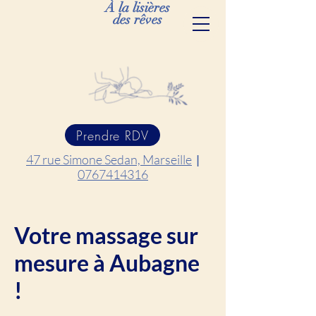
À la lisières
des rêves
Prendre RDV
47 rue Simone Sedan, Marseille
|
0767414316
Votre massage sur
mesure à Aubagne
!