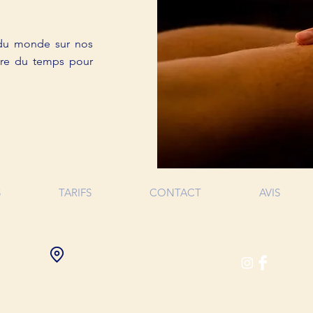
s du monde sur nos
ndre du temps pour
S
TARIFS
CONTACT
AVIS
NE
EMPLACEMENT
RESEAU SOCI
43 16
47 rue docteur Simone Sedan
13005 Marseille
légales - RGPD
A LA LISIERE DES REVES - wix, référencement
OO