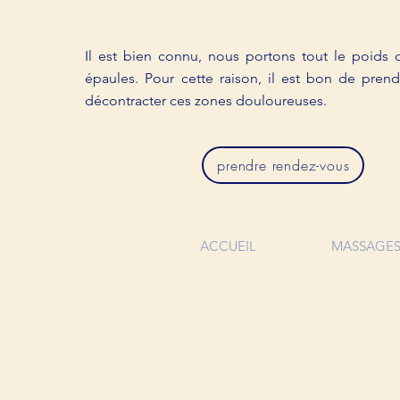
Il est bien connu, nous portons tout le poid
épaules. Pour cette raison, il est bon de pre
décontracter ces zones douloureuses.
prendre rendez-vous
ACCUEIL
MASSAGE
TELEPHO
07 67 41 
Mentions 