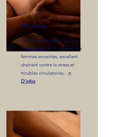
Maternité
Les massages
Lomi Lomi
et
Ayurvédique
sont adaptés aux
femmes enceintes, excellent
drainant contre le stress et
troubles circulatoires...
+
D'infos