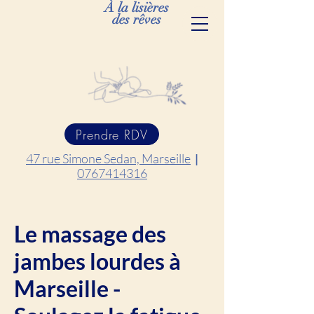
À la lisières
des rêves
Prendre RDV
47 rue Simone Sedan, Marseille
|
0767414316
Le massage des
jambes lourdes à
Marseille -